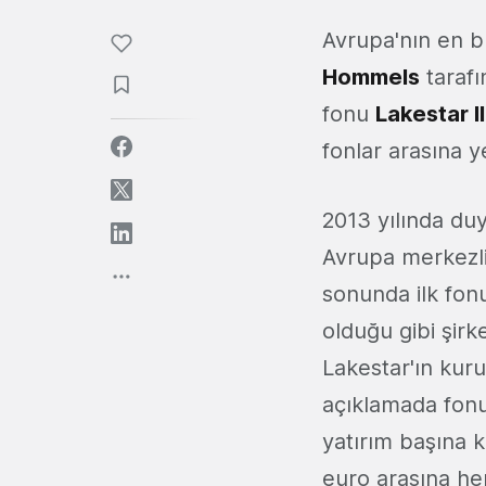
Avrupa'nın en b
Hommels
tarafı
fonu
Lakestar II
fonlar arasına y
2013 yılında duy
Avrupa merkezli 
sonunda ilk fon
olduğu gibi şirk
Lakestar'ın kur
açıklamada fonu
yatırım başına k
euro arasına he