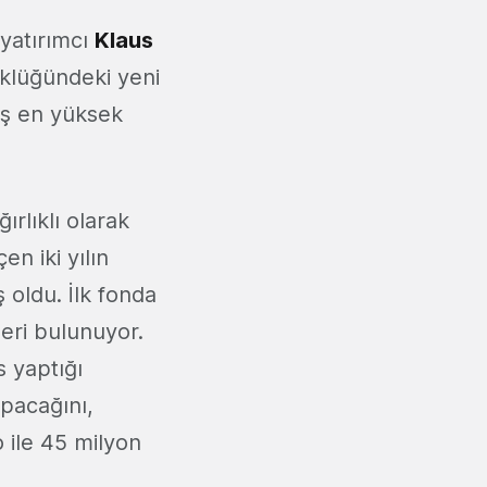
 yatırımcı
Klaus
klüğündeki yeni
ış en yüksek
rlıklı olarak
n iki yılın
oldu. İlk fonda
leri bulunuyor.
 yaptığı
pacağını,
 ile 45 milyon