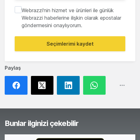
Webrazzi'nin hizmet ve ürünleri ile günlük
Webrazzi haberlerine ilişkin olarak epostalar
göndermesini onaylıyorum.
Seçimlerimi kaydet
Paylaş
Bunlar ilginizi çekebilir