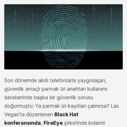
Son dönemde akıllı telefonlarla yaygınlaşan,
güvenlik amaçlı parmak izi anahtarı kullanımı
beraberinde başka bir güvenlik sorusu
doğurmuştu: Ya parmak izi kayıtları çalınırsa? Las
Vegas'ta düzenlenen
Black Hat
konferansında
,
FireEye
şirketinde kıdemli