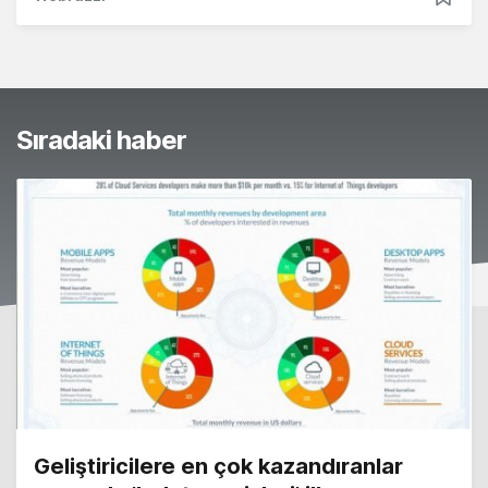
Sıradaki haber
Geliştiricilere en çok kazandıranlar