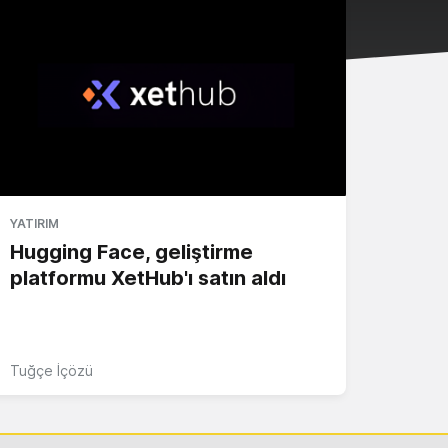
YATIRIM
Hugging Face, geliştirme
platformu XetHub'ı satın aldı
Tuğçe İçözü