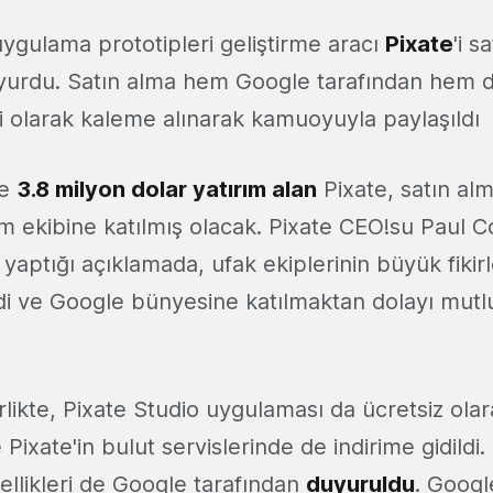
uygulama prototipleri geliştirme aracı
Pixate
'i s
yurdu. Satın alma hem Google tarafından hem d
i olarak kaleme alınarak kamuoyuyla paylaşıldı
de
3.8 milyon dolar yatırım alan
Pixate, satın alm
m ekibine katılmış olacak. Pixate CEO!su Paul Co
aptığı açıklamada, ufak ekiplerinin büyük fikir
i ve Google bünyesine katılmaktan dolayı mutlul
rlikte, Pixate Studio uygulaması da ücretsiz ol
 Pixate'in bulut servislerinde de indirime gidildi.
zellikleri de Google tarafından
duyuruldu
. Google