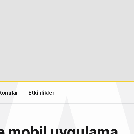
Konular
Etkinlikler
e mobil uygulama