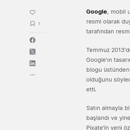
Google
, mobil 
resmi olarak du
1
tarafından resm
Temmuz 2013'
Google'ın tasarı
blogu üstünden y
olduğunu söyled
etti.
Satın almayla bi
başlandı ve yine
Pixate'in yeni ö