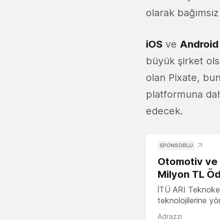
olarak bağımsız
iOS
ve
Android
büyük şirket ol
olan Pixate, b
platformuna da
edecek.
SPONSORLU
Otomotiv ve M
Milyon TL Öd
İTÜ ARI Teknokent
teknolojilerine y
Adrazzi