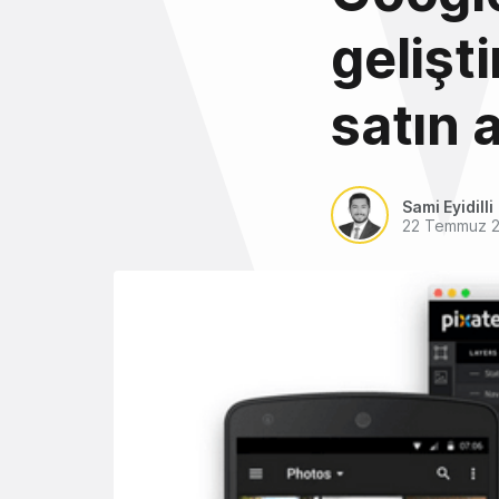
gelişt
satın a
Sami Eyidilli
22 Temmuz 