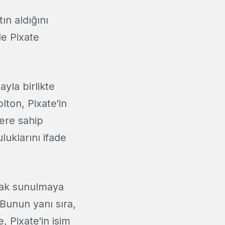
atın aldığını
e Pixate
ayla birlikte
lton, Pixate'in
lere sahip
uklarını ifade
arak sunulmaya
 Bunun yanı sıra,
, Pixate'in isim