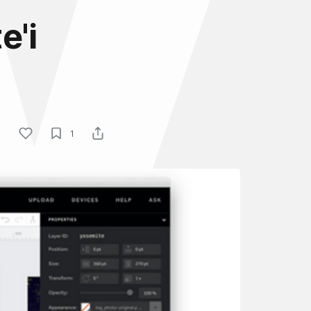
e'i
1