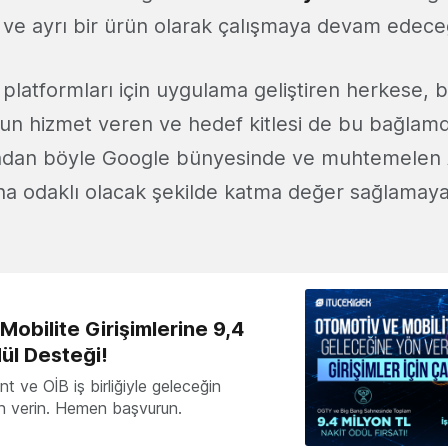
 ve ayrı bir ürün olarak çalışmaya devam edeceği
platformları için uygulama geliştiren herkese, b
sun hizmet veren ve hedef kitlesi de bu bağlam
undan böyle Google bünyesinde ve muhtemelen 
ha odaklı olacak şekilde katma değer sağlama
obilite Girişimlerine 9,4
ül Desteği!
 ve OİB iş birliğiyle geleceğin
ön verin. Hemen başvurun.