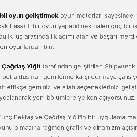
bil oyun geliştirmek
oyun motorları sayesinde h
cak başarılı bir oyun yapabilmek halen güç bir i
 bu iki uç arasında ilk adımı atan ve başarı merdi
en oyunlardan biri.
e
Çağdaş Yiğit
tarafından geliştirilen Shipwreck
botla düşman gemilerine karşı durmaya çalışıy
t ettikçe geminizi ve silah seçeneklerinizi gelişt
ydalanarak yeni bölümlere yelken açıyorsunuz.
unç Bektaş ve Çağdaş Yiğit'in bir uygulama m
oyunu olmasına rağmen grafik ve dinamizm açısın