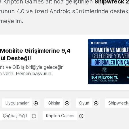
 Kripton Games altında geliştirilen
Shipwreck 
Oyunun 4.0 ve üzeri Android sürümlerinde destek
meyelim.
obilite Girişimlerine 9,4
ül Desteği!
 ve OİB iş birliğiyle geleceğin
ön verin. Hemen başvurun.
Uygulamalar
Girişim
Oyun
Shipwreck
Çağdaş Yiğit
Kripton Games