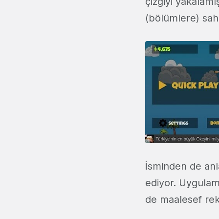
çizgiyi yakalam
(bölümlere) sah
İsminden de anla
ediyor. Uygulama
de maalesef rek