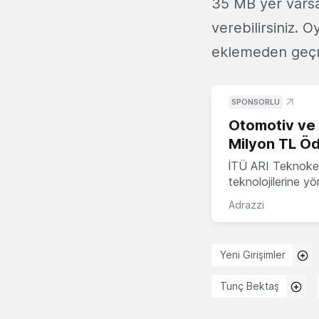
35 MB yer varsa
verebilirsiniz. 
eklemeden geç
SPONSORLU
Otomotiv ve M
Milyon TL Öd
İTÜ ARI Teknokent
teknolojilerine y
Adrazzi
Yeni Girişimler
Tunç Bektaş