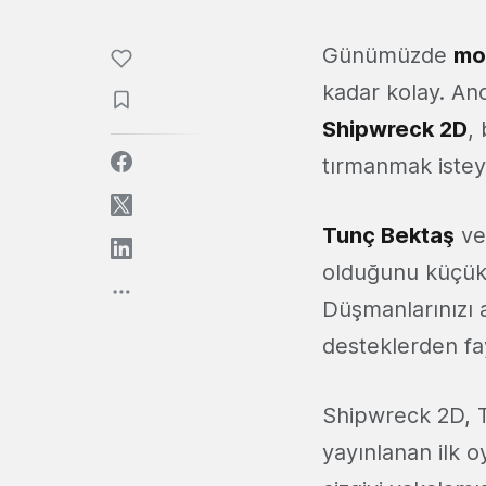
Günümüzde
mo
kadar kolay. An
Shipwreck 2D
,
tırmanmak istey
Tunç Bektaş
v
olduğunu küçük 
Düşmanlarınızı al
desteklerden fa
Shipwreck 2D, T
yayınlanan ilk 