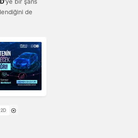
2D
'ye bir şans
lendiğini de
 2D