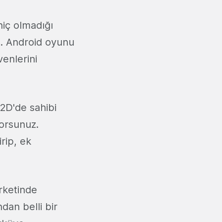
iç olmadığı
ş. Android oyunu
venlerini
 2D'de sahibi
orsunuz.
irip, ek
arketinde
dan belli bir