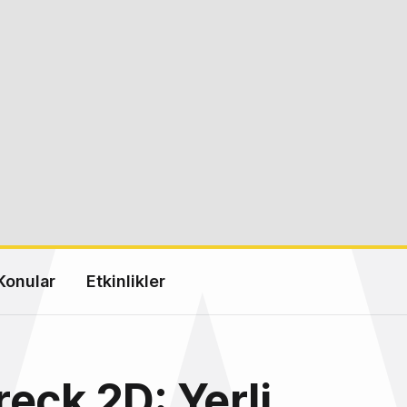
Konular
Etkinlikler
eck 2D: Yerli