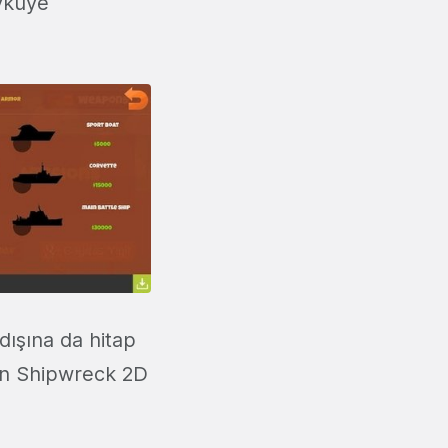
öyküye
dışına da hitap
nan Shipwreck 2D