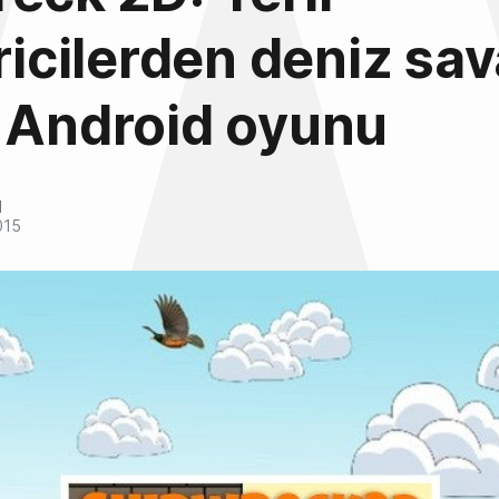
iricilerden deniz sav
 Android oyunu
l
015