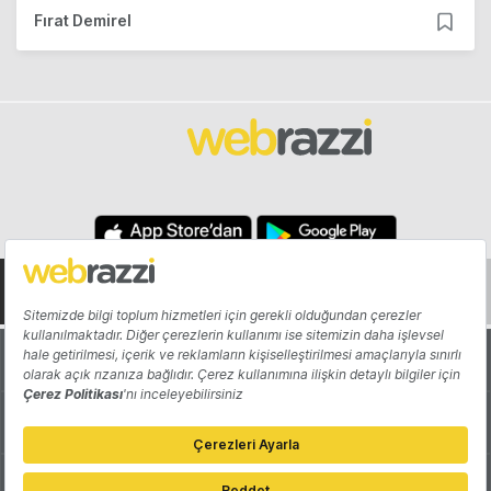
Fırat Demirel
Hakkında
Yazarlar
Katkıda Bulun
Reklam
Girişiminizi Tanıtın
İletişim