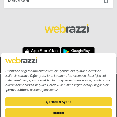
Merve Kara
Hakkında
Yazarlar
Katkıda Bulun
Reklam
Girişiminizi Tanıtın
İletişim