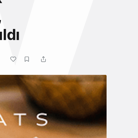
,
ldı