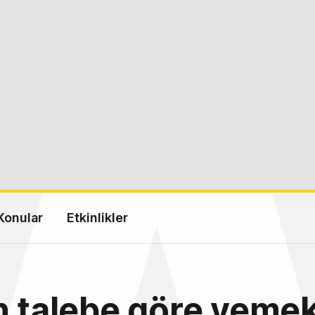
Konular
Etkinlikler
n talebe göre yeme