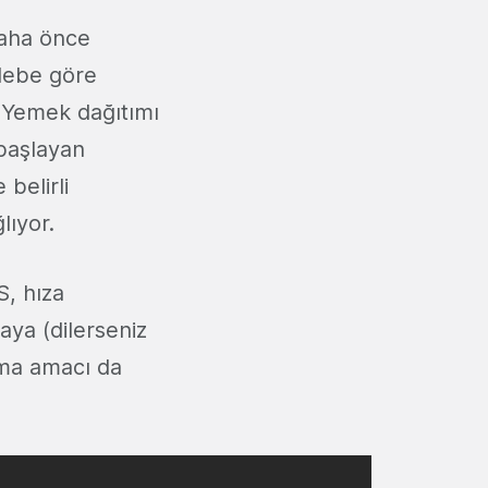
daha önce
lebe göre
 Yemek dağıtımı
 başlayan
 belirli
lıyor.
, hıza
aya (dilerseniz
tma amacı da