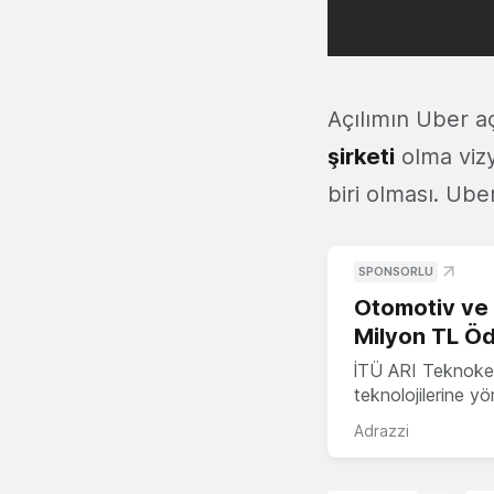
Açılımın Uber aç
şirketi
olma vizy
biri olması. Ub
SPONSORLU
Otomotiv ve M
Milyon TL Öd
İTÜ ARI Teknokent
teknolojilerine y
Adrazzi