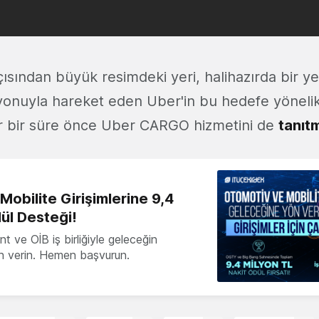
ısından büyük resimdeki yeri, halihazırda bir ye
onuyla hareket eden Uber'in bu hedefe yöneli
er bir süre önce Uber CARGO hizmetini de
tanıtm
obilite Girişimlerine 9,4
ül Desteği!
 ve OİB iş birliğiyle geleceğin
ön verin. Hemen başvurun.