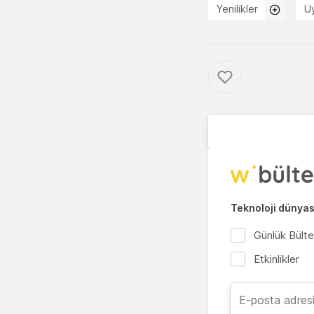
Yenilikler
U
Teknoloji dünyası
Günlük Bült
Etkinlikler