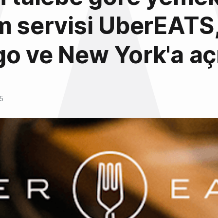
m servisi UberEATS
o ve New York'a açı
5