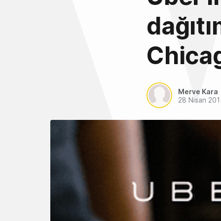
dağıtı
Chicag
Merve Kara
28 Nisan 201