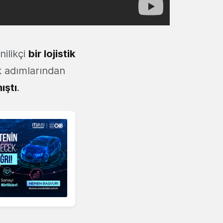
nilikçi
bir lojistik
k adımlarından
ıştı
.