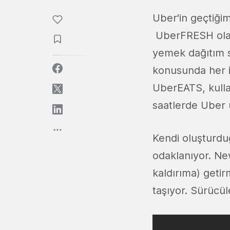
Uber'in geçtiği
UberFRESH olara
yemek dağıtım 
konusunda her i
UberEATS, kullanı
saatlerde Uber 
Kendi oluşturdu
odaklanıyor. New
kaldırıma) getir
taşıyor. Sürücül