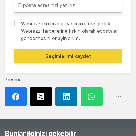
Webrazzi'nin hizmet ve ürünleri ile günlük
Webrazzi haberlerine ilişkin olarak epostalar
göndermesini onaylıyorum.
Seçimlerimi kaydet
Paylaş
Bunlar ilginizi çekebilir