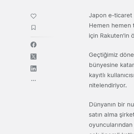
Japon e-ticaret
Hemen hemen tüm 
için Rakuten'in 
Geçtiğimiz dönem
bünyesine katan
kayıtlı kullanıcı
nitelendiriyor.
Dünyanın bir num
satın alma şirke
oyuncularından b