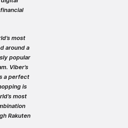
digital
financial
rld’s most
ed around a
sly popular
m. Viber’s
s a perfect
hopping is
rld’s most
mbination
ugh Rakuten