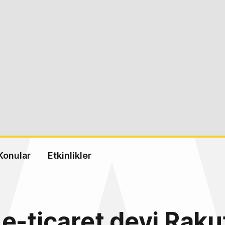
Konular
Etkinlikler
e-ticaret devi Raku