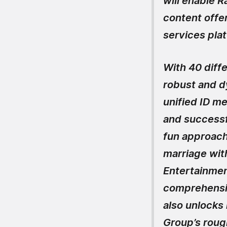
will enable R
content offe
services pla
With 40 diffe
robust and d
unified ID m
and successf
fun approach
marriage with
Entertainmen
comprehensiv
also unlocks
Group’s roug