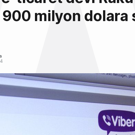
ı 900 milyon dolara 
a
14