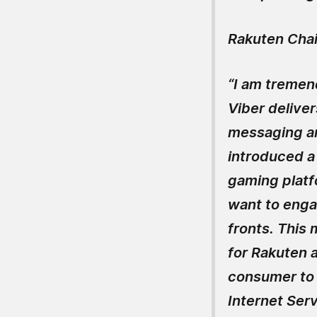
Rakuten Chai
“I am tremen
Viber delive
messaging an
introduced a
gaming platf
want to engag
fronts. This
for Rakuten 
consumer to
Internet Serv