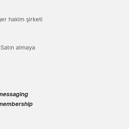
ğer hakim şirketi
. Satın almaya
l messaging
l membership