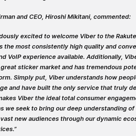
rman and CEO, Hiroshi Mikitani, commented:
dously excited to welcome Viber to the Rakute
rs the most consistently high quality and conv
d VoIP experience available. Additionally, Vib
 great sticker market and has tremendous poten
orm. Simply put, Viber understands how peopl
e and have built the only service that truly del
 makes Viber the ideal total consumer engagem
as we seek to bring our deep understanding of
 vast new audiences through our dynamic eco
ices.”