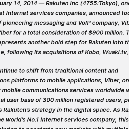
uary 14, 2014 —
Rakuten Inc (4755:Tokyo), on
est Internet services companies, announced tod
of pioneering messaging and VoIP company, Vi
Viber for a total consideration of $900 million. 
epresents another bold step for Rakuten into th
, following its acquisitions of Kobo, Wuaki.tv,
tinue to shift from traditional content and
ns platforms to mobile applications, Viber, on
 mobile communications services worldwide wi
l user base of 300 million registered users, p
Rakuten’s strategy in the digital space. As R
e world’s No.1 Internet services company, this