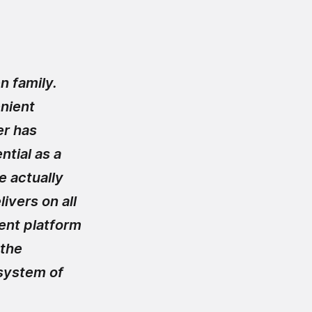
n family.
enient
er has
tial as a
e actually
ivers on all
ent platform
 the
system of