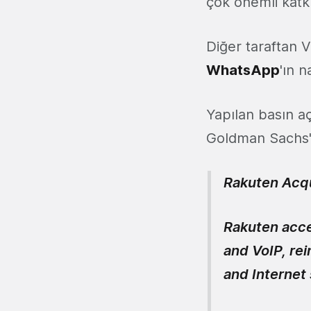
çok önemli katkı
Diğer taraftan
V
WhatsApp
'ın 
Yapılan basın aç
Goldman Sachs'ı
Rakuten Acqu
Rakuten acce
and VoIP, rei
and Internet