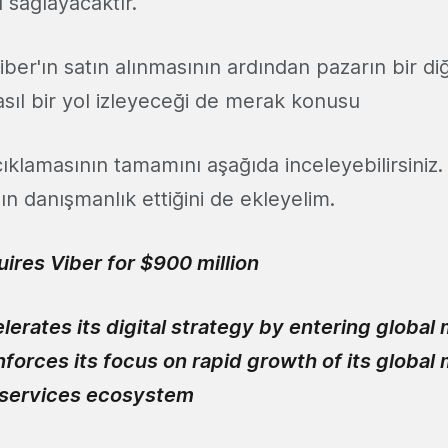
 sağlayacaktır.
iber'ın satın alınmasının ardından pazarın bir di
nasıl bir yol izleyeceği de merak konusu
ıklamasının tamamını aşağıda inceleyebilirsiniz
n danışmanlık ettiğini de ekleyelim.
ires Viber for $900 million
lerates its digital strategy by entering globa
nforces its focus on rapid growth of its globa
 services ecosystem