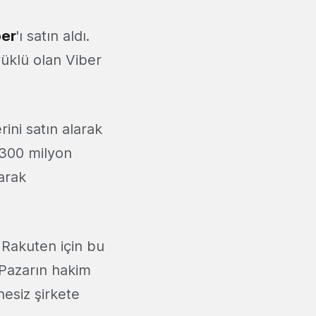
ber
'ı satın aldı.
yüklü olan Viber
ini satın alarak
 300 milyon
larak
n Rakuten için bu
. Pazarın hakim
hesiz şirkete