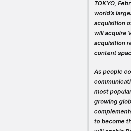
TOKYO, Febr
world’s larg
acquisition 
will acquire 
acquisition r
content space
As people con
communicatio
most popular
growing globa
complements 
to become th