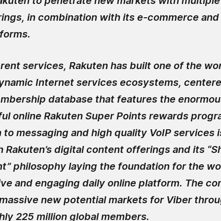
akuten to penetrate new markets with multiple 
rings, in combination with its e-commerce and 
tforms.
rent services, Rakuten has built one of the wo
ynamic Internet services ecosystems, center
embership database that features the enormou
ul online Rakuten Super Points rewards progra
 to messaging and high quality VoIP services i
 Rakuten’s digital content offerings and its “S
t” philosophy laying the foundation for the wo
e and engaging daily online platform. The co
 massive new potential markets for Viber thro
hly 225 million global members.