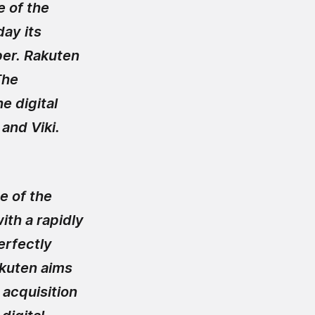
e of the
ay its
ber. Rakuten
The
e digital
 and Viki.
e of the
th a rapidly
erfectly
akuten aims
 acquisition