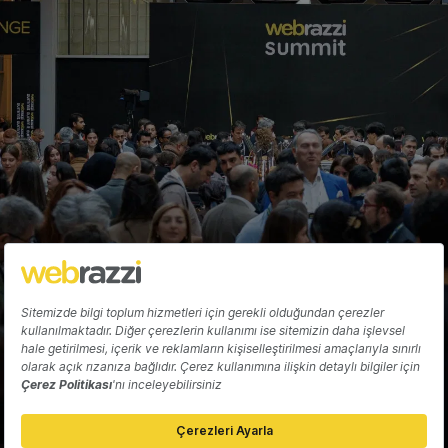
Linx'i satın aldı
Sami Eyidilli
Hakkında
Yazarlar
Katkıda Bulun
Reklam