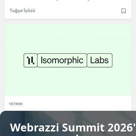
Tuğçe İçözü
YATIRIM
Google DeepMind destekli Isomorphic
Labs, 2.1 milyar dolar yatırım aldı
Gözde Ulukan