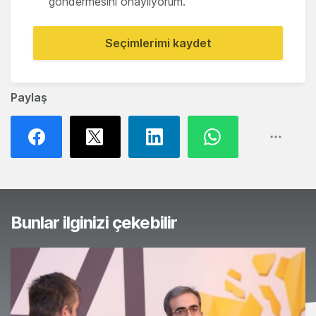
göndermesini onaylıyorum.
Seçimlerimi kaydet
Paylaş
Bunlar ilginizi çekebilir