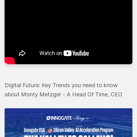
Digital Future: Key Trends you need to know
about Monty Metzger - A Head Of Time, CEO