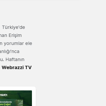
 Türkiye'de
ınan Erişim
in yorumlar ele
anlığı'nca
su. Haftanın
i
Webrazzi TV