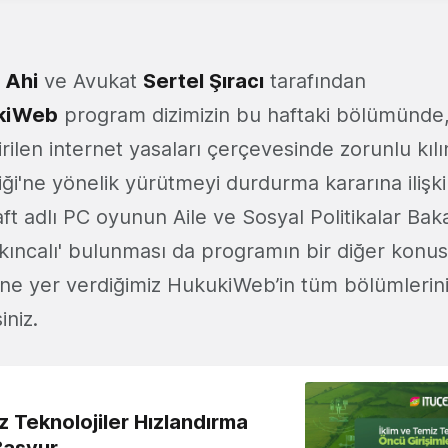
 Ahi
ve Avukat
Sertel Şıracı
tarafından
kiWeb
program dizimizin bu haftaki bölümünde,
irilen internet yasaları çerçevesinde zorunlu kıl
rliği'ne yönelik yürütmeyi durdurma kararına ilişk
aft adlı PC oyunun Aile ve Sosyal Politikalar Bak
akıncalı' bulunması da programın bir diğer konu
ne yer verdiğimiz HukukiWeb’in tüm bölümlerin
iniz.
z Teknolojiler Hızlandırma