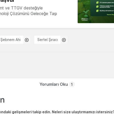
Başvur
nt ve TTGV desteğiyle
knoloji Çözümünü Geleceğe Taşı
Şebnem Ahi
Sertel Şıracı
Yorumları Oku
1
ndaki gelişmeleri takip edin. Neleri size ulaştırmamızı istersiniz