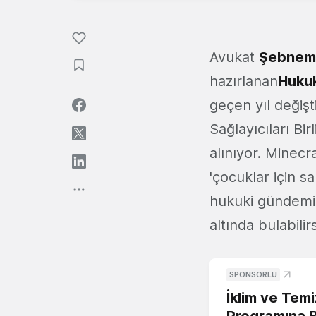
Avukat
Şebnem
hazırlanan
Huku
geçen yıl değişt
Sağlayıcıları Bi
alınıyor. Minecr
'çocuklar için s
hukuki gündemi
altında bulabilirs
SPONSORLU
İklim ve Temi