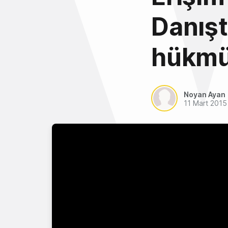
Danışt
hükmü
Noyan Ayan
11 Mart 2015