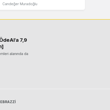
Candeğer Muradoğlu
ÖdeAl'a 7,9
m]
emleri alanında da
EBRAZZİ