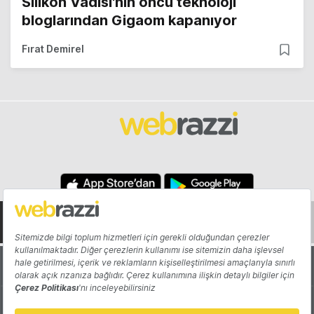
Silikon Vadisi'nin öncü teknoloji
bloglarından Gigaom kapanıyor
Fırat Demirel
Hakkında
Yazarlar
Katkıda Bulun
Reklam