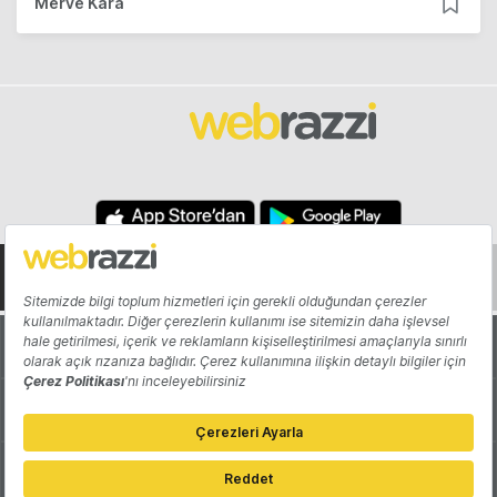
Merve Kara
Hakkında
Yazarlar
Katkıda Bulun
Reklam
Girişiminizi Tanıtın
İletişim