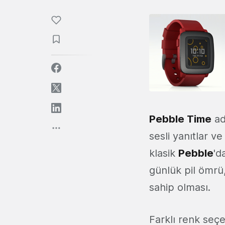
Pebble Time
adı
sesli yanıtlar v
klasik
Pebble
'd
günlük pil ömrü,
sahip olması.
Farklı renk seç