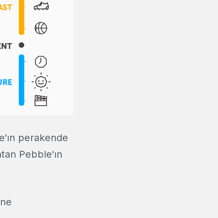
me'ın perakende
atan Pebble'ın
üne