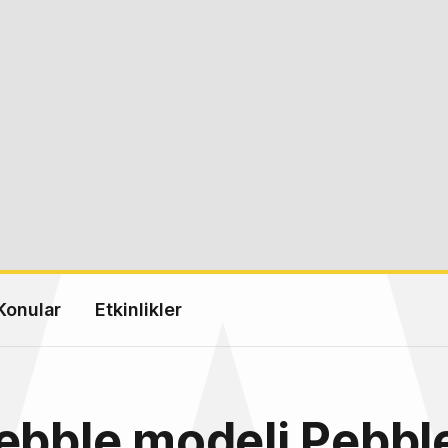
Konular
Etkinlikler
ebble modeli Pebbl