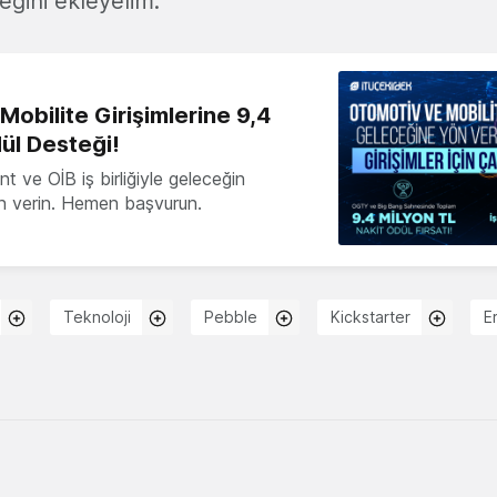
eğini ekleyelim.
obilite Girişimlerine 9,4
ül Desteği!
 ve OİB iş birliğiyle geleceğin
ön verin. Hemen başvurun.
Teknoloji
Pebble
Kickstarter
E