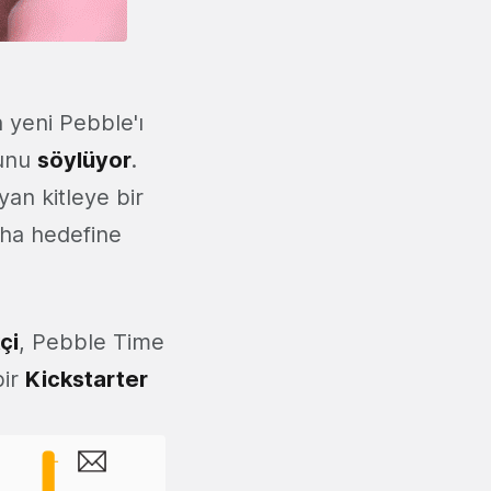
n yeni Pebble'ı
ğunu
söylüyor
.
an kitleye bir
aha hedefine
çi
, Pebble Time
bir
Kickstarter