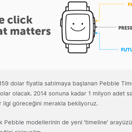
e 159 dolar fiyatla satılmaya başlanan Pebble Ti
 dolar olacak. 2014 sonuna kadar 1 milyon adet s
r ilgi göreceğini merakla bekliyoruz.
ik Pebble modellerinin de yeni 'timeline' arayüz