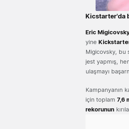
Kicstarter'da 
Eric Migicovsk
yine
Kickstarte
Migicovsky, bu 
jest yapmış, he
ulaşmayı başarm
Kampanyanın ka
için toplam
7,6 
rekorunun
kırıl