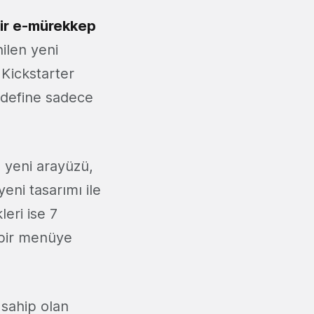
bir e-mürekkep
ilen yeni
 Kickstarter
edefine sadece
ı yeni arayüzü,
eni tasarımı ile
leri ise 7
r bir menüye
 sahip olan