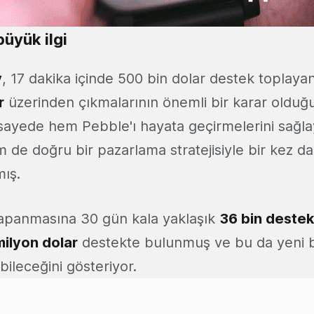
büyük ilgi
y
, 17 dakika içinde 500 bin dolar destek toplaya
r
üzerinden çıkmalarının önemli bir karar oldu
sayede hem Pebble'ı hayata geçirmelerini sağlay
m de doğru bir pazarlama stratejisiyle bir kez d
ış.
panmasına 30 gün kala yaklaşık
36 bin destek
milyon dolar
destekte bulunmuş ve bu da yeni 
abileceğini gösteriyor.