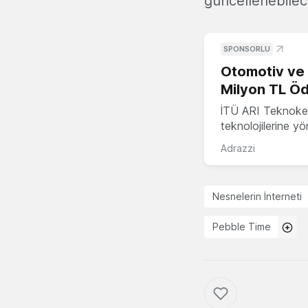
güncellenebilec
SPONSORLU
Otomotiv ve M
Milyon TL Öd
İTÜ ARI Teknokent
teknolojilerine y
Adrazzi
Nesnelerin İnterneti
Pebble Time