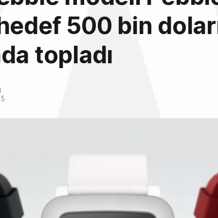
hedef 500 bin dolar
da topladı
l
15