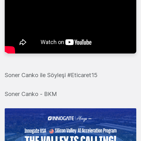
Soner Canko ile Söyleşi #Eticaret15
Soner Canko - BKM