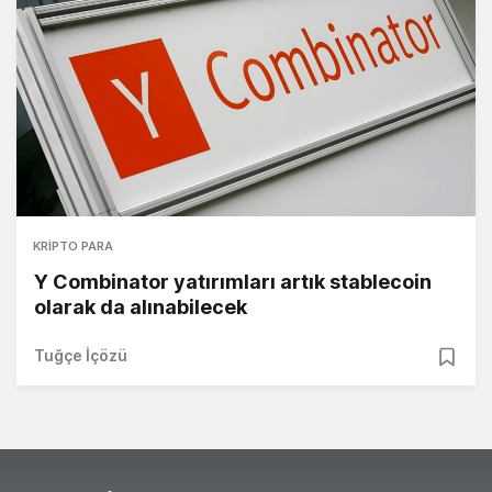
KRIPTO PARA
Y Combinator yatırımları artık stablecoin
olarak da alınabilecek
Tuğçe İçözü