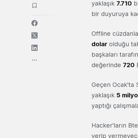
yaklaşık
7.710
b
bir duyuruya kad
Offline cüzdanla
dolar
olduğu tahm
başkaları taraf
değerinde
720
B
Geçen Ocak'ta S
yaklaşık
5 milyo
yaptığı çalışmal
Hacker'ların Bter
verip vermeyeceğ