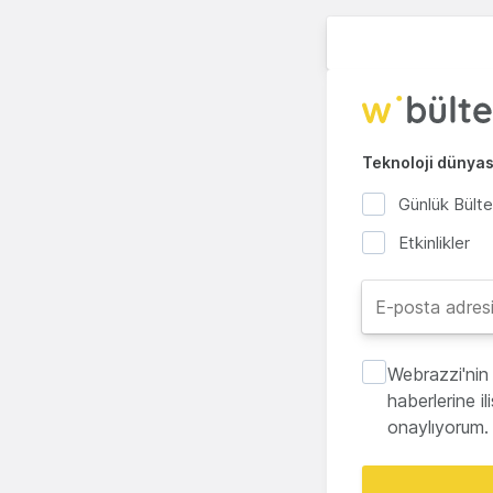
Teknoloji dünyası
Günlük Bült
Etkinlikler
Webrazzi'nin 
haberlerine i
onaylıyorum.