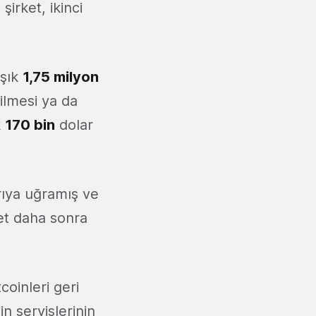
irket, ikinci
aşık
1,75 milyon
dilmesi ya da
k
170 bin
dolar
rıya uğramış ve
ket daha sonra
.
tcoinleri geri
n servislerinin