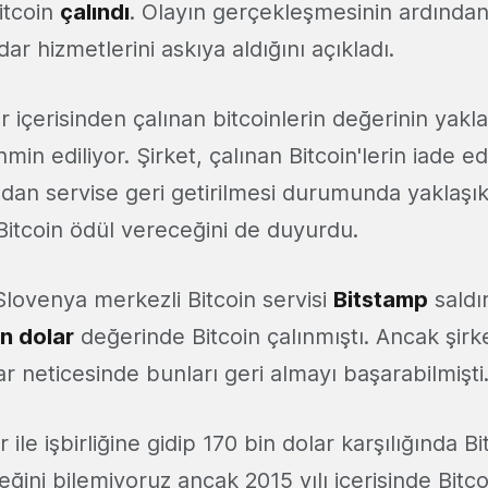
itcoin
çalındı
. Olayın gerçekleşmesinin ardından ş
ar hizmetlerini askıya aldığını açıkladı.
r içerisinden çalınan bitcoinlerin değerinin yakl
in ediliyor. Şirket, çalınan Bitcoin'lerin iade e
ından servise geri getirilmesi durumunda yaklaşı
itcoin ödül vereceğini de duyurdu.
lovenya merkezli Bitcoin servisi
Bitstamp
saldı
n dolar
değerinde Bitcoin çalınmıştı. Ancak şir
ar neticesinde bunları geri almayı başarabilmişti
 ile işbirliğine gidip 170 bin dolar karşılığında Bi
ini bilemiyoruz ancak 2015 yılı içerisinde Bitcoi