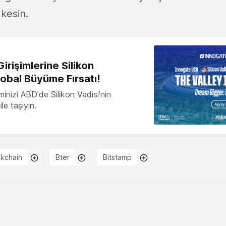
kesin.
irişimlerine Silikon
lobal Büyüme Fırsatı!
minizi ABD'de Silikon Vadisi'nin
le taşıyın.
ckchain
Bter
Bitstamp