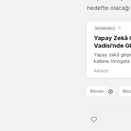
hedefte olacağı 
SPONSORLU
Yapay Zekâ G
Vadisi'nde G
Yapay zekâ girişi
kalbine Innogate i
Adrazzi
Bitcoin
Blo