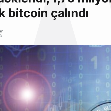
k bitcoin çalındı
an
15