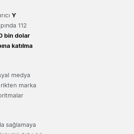
ırıcı
Y
apında 112
0 bin dolar
pına katılma
osyal medya
erikten marka
oritmalar
yda sağlamaya