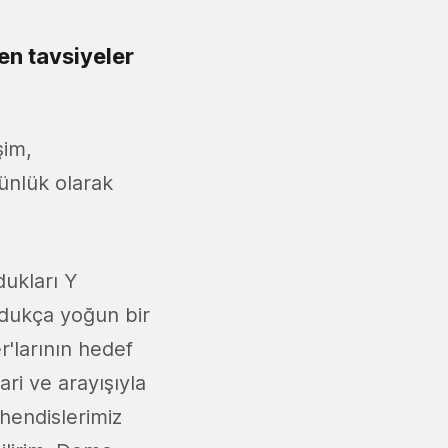
en tavsiyeler
şim,
ünlük olarak
dukları Y
Oldukça yoğun bir
'larının hedef
ari ve arayışıyla
ühendislerimiz