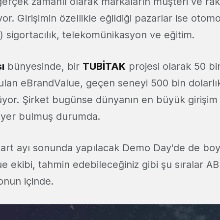
 gerçek zamanlı olarak markaların müşteri ve raki
or. Girişimin özellikle eğildiği pazarlar ise otom
) sigortacılık, telekomünikasyon ve eğitim.
ı
bünyesinde, bir
TUBİTAK
projesi olarak 50 bin 
lan eBrandValue, geçen seneyi 500 bin dolarlık
üyor. Şirket bugünse dünyanın en büyük girişim 
e yer bulmuş durumda.
Mart ayı sonunda yapılacak Demo Day'de de bo
e ekibi, tahmin edebileceğiniz gibi şu sıralar A
nun içinde.