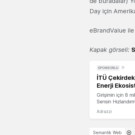
de buradalar) YC
Day için Amerika'
eBrandValue ile 
Kapak görseli:
S
SPONSORLU
İTÜ Çekirdek,
Enerji Ekosis
Girişimin için 8 
Sensin Hızlandır
Adrazzi
Semantik Web