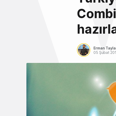
Combin
hazırl
Erman Tayl
05 Şubat 20