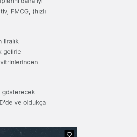
plerini daha iyi
otiv, FMCG, (hızlı
liralık
 gelirle
vitrinlerinden
y gösterecek
BD'de ve oldukça