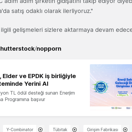
 adım adım şirketin gidişatını takip ediyor diye
da satış odaklı olarak ilerliyoruz."
ilgili gelişmeleri sizlere aktarmaya devam edece
hutterstock
/
nopporn
 Elder ve EPDK iş birliğiyle
teminde Yerini Al
milyon TL ödül desteği sunan Enerjim
ma Programına başvur
Y-Combinator
Tübitak
Girişim Fabrikası