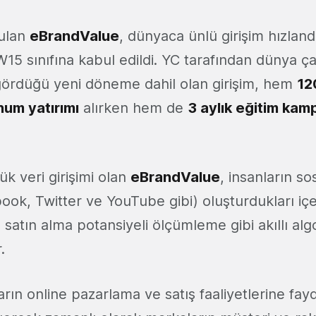
rulan
eBrandValue
, dünyaca ünlü girişim hızland
 W15 sınıfına kabul edildi. YC tarafından dünya ç
 gördüğü yeni döneme dahil olan girişim, hem
12
hum yatırımı
alırken hem de
3 aylık eğitim kam
ük veri girişimi olan
eBrandValue
, insanların s
ook, Twitter ve YouTube gibi) oluşturdukları iç
e satın alma potansiyeli ölçümleme gibi akıllı alg
.
arın online pazarlama ve satış faaliyetlerine fa