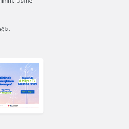
bilirim. Demo
ğiz.