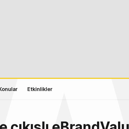
Konular
Etkinlikler
e çıkışlı eBrandValu