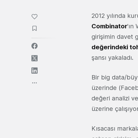
2012 yılında ku
Combinator
'ın
girişimin davet
değerindeki to
şansı yakaladı.
Bir big data/büy
üzerinde (Faceb
değeri analizi v
üzerine çalışıyor
Kısacası markal