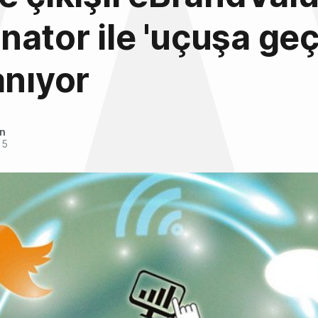
ator ile 'uçuşa ge
anıyor
an
15