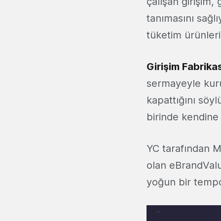
çalışan girişim,
tanımasını sağlıy
tüketim ürünleri
Girişim Fabrikas
sermayeyle kuru
kapattığını söyl
birinde kendin
YC tarafından 
olan eBrandValu
yoğun bir tempo