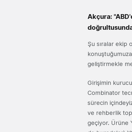
Akçura: "ABD'
doğrultusunda
Şu sıralar ekip 
konuştuğumuza g
geliştirmekle m
Girişimin kuruc
Combinator tecrü
sürecin içindey
ve rehberlik topl
geçiyor. Ürüne Y