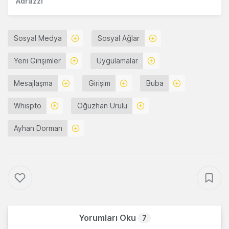
Adrazzi
Sosyal Medya
Sosyal Ağlar
Yeni Girişimler
Uygulamalar
Mesajlaşma
Girişim
Buba
Whispto
Oğuzhan Urulu
Ayhan Dorman
Yorumları Oku
7