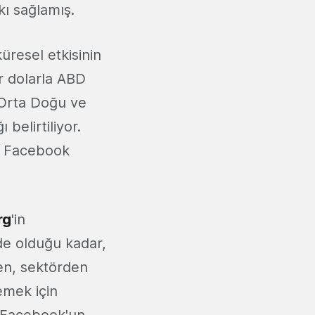
kı sağlamış.
üresel etkisinin
r dolarla ABD
 Orta Doğu ve
belirtiliyor.
n Facebook
rg
'in
de olduğu kadar,
en, sektörden
emek için