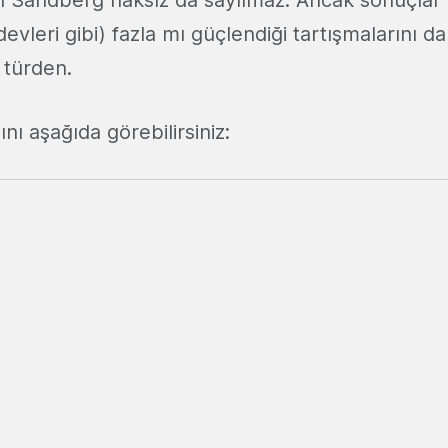
en Sandberg haksız da sayılmaz. Ancak sonuçla
devleri gibi) fazla mı güçlendiği tartışmalarını da
 türden.
ı aşağıda görebilirsiniz: