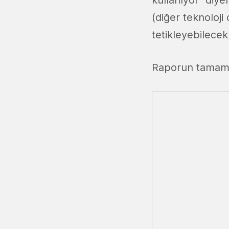
kullanıyor” diy
(diğer teknoloji 
tetikleyebilecek
Raporun tamamın