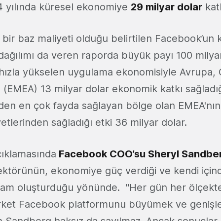
4 yılında küresel ekonomiye
29 milyar dolar
kat
k bir baz maliyeti olduğu belirtilen Facebook’un k
dağılımı da veren raporda büyük payı 100 milya
 hızla yükselen uygulama ekonomisiyle Avrupa,
 (EMEA) 13 milyar dolar ekonomik katkı sağladığı 
nden en çok fayda sağlayan bölge olan EMEA'nı
etlerinden sağladığı etki 36 milyar dolar.
çıklamasında
Facebook COO’su Sheryl Sandbe
sektörünün, ekonomiye güç verdiği ve kendi için
hdam oluşturduğu yönünde. "Her gün her ölçekt
irket Facebook platformunu büyümek ve genişl