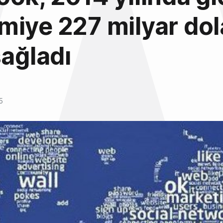
iye 227 milyar dola
sağladı
5