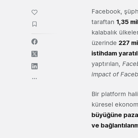
Facebook, şüphes
taraftan
1,35 mi
kalabalık ülkele
üzerinde
227 mi
istihdam yaratı
yaptırılan,
Faceb
impact of Face
Bir platform hal
küresel ekonomi 
büyüğüne pazarl
ve bağlantılanm