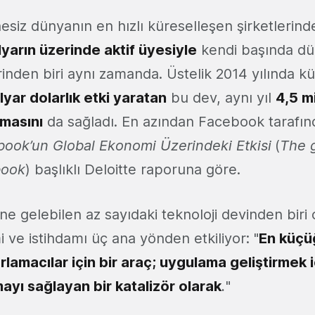
iz dünyanın en hızlı küreselleşen şirketlerinde
lyarın üzerinde aktif üyesiyle
kendi başında dü
rinden biri aynı zamanda. Üstelik 2014 yılında 
lyar dolarlık etki yaratan
bu dev, aynı yıl
4,5 m
lmasını
da sağladı. En azından Facebook tarafı
ook’un Global Ekonomi Üzerindeki Etkisi
(
The 
book
) başlıklı Deloitte raporuna göre.
ine gelebilen az sayıdaki teknoloji devinden bir
ve istihdamı üç ana yönden etkiliyor: "
En küçü
amacılar için bir araç; uygulama geliştirmek i
ayı sağlayan bir katalizör olarak
.
"