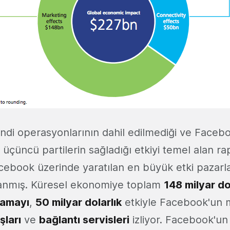
di operasyonlarının dahil edilmediği ve Faceb
üçüncü partilerin sağladığı etkiyi temel alan ra
cebook üzerinde yaratılan en büyük etki pazarla
ğlanmış. Küresel ekonomiye toplam
148 milyar do
lamayı
,
50 milyar dolarlık
etkiyle Facebook'un m
şları
ve
bağlantı servisleri
izliyor. Facebook'u