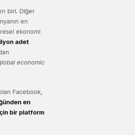
n biri. Diğer
nyanın en
küresel ekonomi
ilyon adet
ndan
global economic
i olan Facebook,
ğünden en
çin bir platform