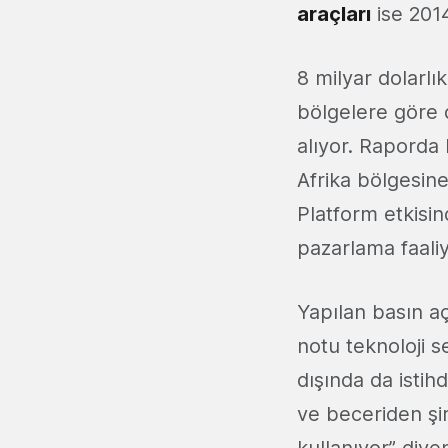
araçları
ise 201
8 milyar dolarlı
bölgelere göre 
alıyor. Raporda
Afrika bölgesine
Platform etkisi
pazarlama faaliy
Yapılan basın a
notu teknoloji 
dışında da isti
ve beceriden ş