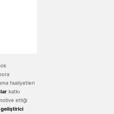
ook
pora
ma faaliyetleri
lar
katkı
otive ettiği
n
geliştirici