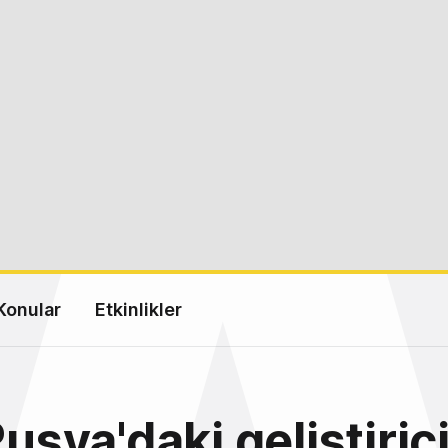
Konular
Etkinlikler
Rusya'daki geliştiric