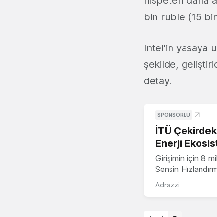
nispeten daha a
bin ruble (15 bi
Intel'in yasaya
şekilde, gelişti
detay.
SPONSORLU
İTÜ Çekirdek,
Enerji Ekosis
Girişimin için 8 
Sensin Hızlandır
Adrazzi