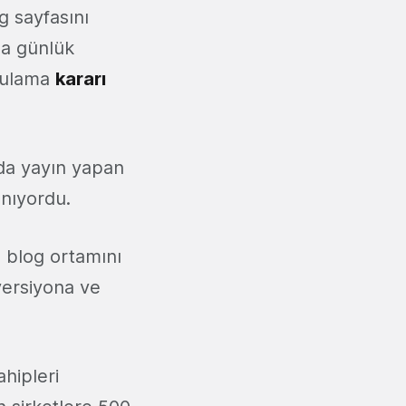
g sayfasını
da günlük
ygulama
kararı
'da yayın yapan
ınıyordu.
e blog ortamını
 versiyona ve
hipleri