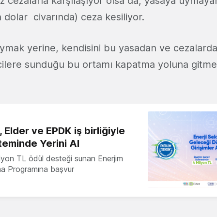
z cezalarla karşılaşıyor olsa da, yasaya uymaya
n dolar civarında) ceza kesiliyor.
 uymak yerine, kendisini bu yasadan ve cezalard
ricilere sunduğu bu ortamı kapatma yoluna gitmesi
 Elder ve EPDK iş birliğiyle
teminde Yerini Al
milyon TL ödül desteği sunan Enerjim
ma Programına başvur