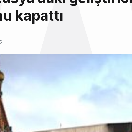
u kapattı
5