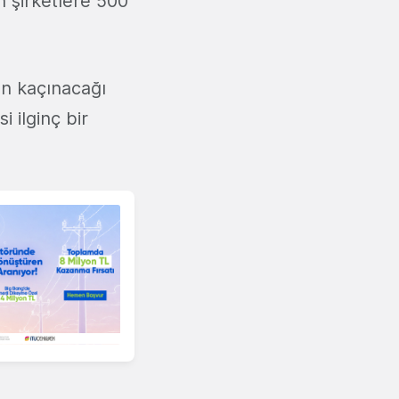
n şirketlere 500
an kaçınacağı
 ilginç bir