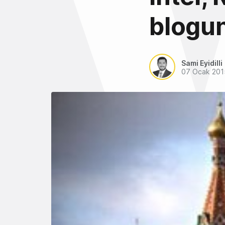
blogun
Sami Eyidilli
07 Ocak 201