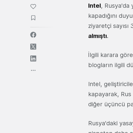
Intel
, Rusya'da
kapadığını duyur
ziyaretçi sayısı
almıştı
.
İlgili karara gö
blogların ilgili 
Intel, geliştiri
kapayarak, Rus k
diğer üçüncü pa
Rusya'daki yasa