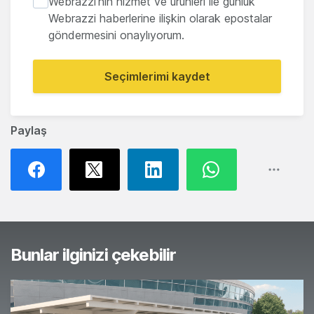
Webrazzi'nin hizmet ve ürünleri ile günlük
Webrazzi haberlerine ilişkin olarak epostalar
göndermesini onaylıyorum.
Seçimlerimi kaydet
Paylaş
Bunlar ilginizi çekebilir