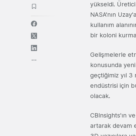
yükseldi. Üretic
NASA'nın Uzay'
kullanım alanını
bir koloni kurma
Gelişmelerle et
konusunda yeni 
geçtiğimiz yıl 
endüstrisi için 
olacak.
CBInsights'ın ver
artarak devam et