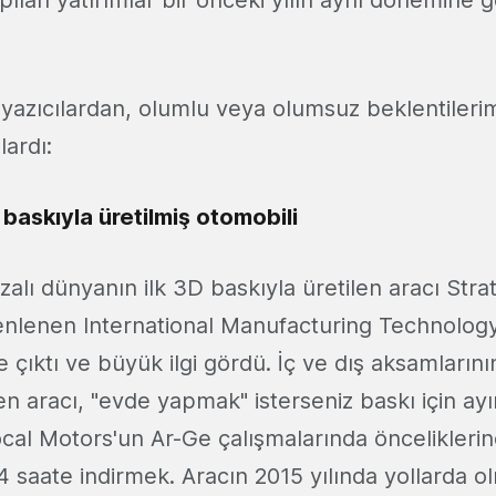
pılan yatırımlar bir önceki yılın aynı dönemine
 yazıcılardan, olumlu veya olumsuz beklentilerim
lardı:
 baskıyla üretilmiş otomobili
alı dünyanın ilk 3D baskıyla üretilen aracı Strat
enlenen International Manufacturing Technolog
 çıktı ve büyük ilgi gördü. İç ve dış aksamları
tilen aracı, "evde yapmak" isterseniz baskı için 
ocal Motors'un Ar-Ge çalışmalarında önceliklerin
24 saate indirmek. Aracın 2015 yılında yollarda o