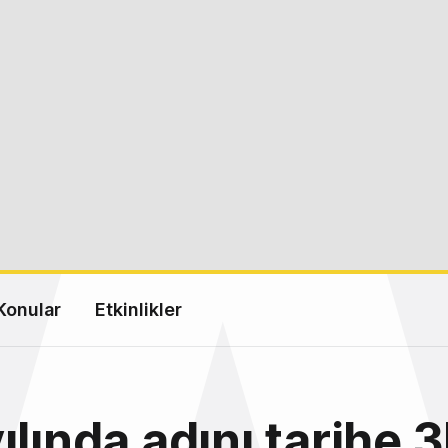
Konular
Etkinlikler
ılında adını tarihe 