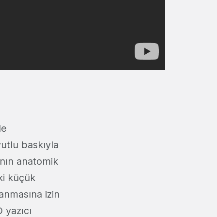
de
utlu baskıyla
anın anatomik
ki küçük
anmasına izin
D yazıcı