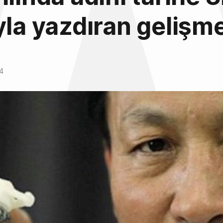
yla yazdıran gelişm
14