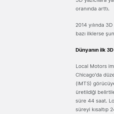
3D yazıcılara ya
oranında arttı.
2014 yılında 3D
bazı ilklerse şun
Dünyanın ilk 3D
Local Motors imz
Chicago'da düz
(IMTS) görücüye
üretildiği belir
süre 44 saat. L
süreyi kısaltıp 