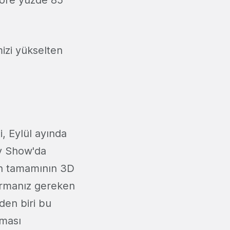
 göre yüzde 85
izi yükselten
i, Eylül ayında
y Show'da
nın tamamının 3D
ayırmanız gereken
den biri bu
lması