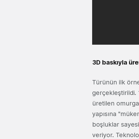
3D baskıyla üret
Türünün ilk örn
gerçekleştirildi
üretilen omurga
yapısına "mükem
boşluklar sayes
veriyor. Teknolo