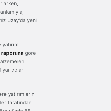
orlarken,
 anlamıyla,
niz Uzay'da yeni
 yatırım
s
raporuna
göre
malzemeleri
ilyar dolar
lere yatırımların
'ler tarafından