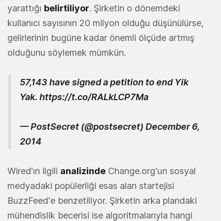
yarattığı
belirtiliyor
. Şirketin o dönemdeki
kullanıcı sayısının 20 milyon olduğu düşünülürse,
gelirlerinin bugüne kadar önemli ölçüde artmış
olduğunu söylemek mümkün.
57,143 have signed a petition to end Yik
Yak.
https://t.co/RALkLCP7Ma
— PostSecret (@postsecret)
December 6,
2014
Wired'ın ilgili
analizinde
Change.org'un sosyal
medyadaki popülerliği esas alan startejisi
BuzzFeed'e benzetiliyor. Şirketin arka plandaki
mühendislik becerisi ise algoritmalarıyla hangi