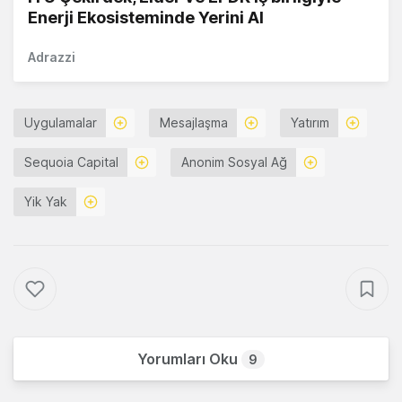
Enerji Ekosisteminde Yerini Al
Adrazzi
Uygulamalar
Mesajlaşma
Yatırım
Sequoia Capital
Anonim Sosyal Ağ
Yik Yak
Yorumları Oku
9