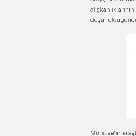
alışkanlıklarını
düşünüldüğünde, 
Monitise'ın araş