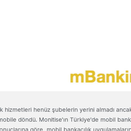
k hizmetleri henüz şubelerin yerini almadı anca
obile döndü. Monitise'ın Türkiye'de mobil bankac
sonuçlarına göre, mobil bankacılık uygulamaların