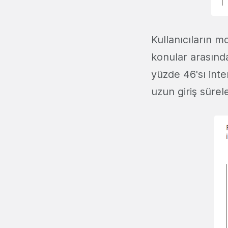
Kullanıcıların mo
konular arasında
yüzde 46'sı inte
uzun giriş sürel