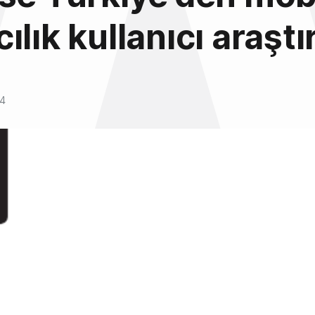
ılık kullanıcı araşt
14