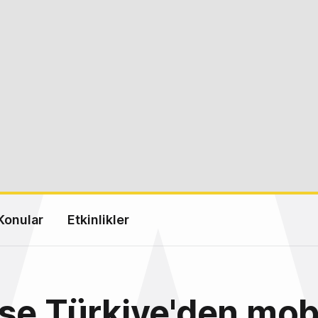
Konular
Etkinlikler
se Türkiye'den mob