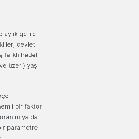
 aylık gelire
kliler, devlet
ş farklı hedef
 ve üzeri) yaş
kçe
emli bir faktör
 oranını ya da
bir parametre
m