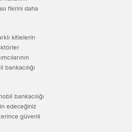
ası fikrini daha
klı kitlelerin
aktörler
ımcılarının
il bankacılığı
mobil bankacılığı
in edeceğiniz
terince güvenli