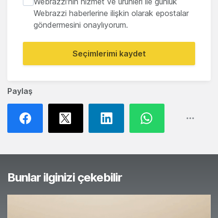
Webrazzi'nin hizmet ve ürünleri ile günlük
Webrazzi haberlerine ilişkin olarak epostalar
göndermesini onaylıyorum.
Seçimlerimi kaydet
Paylaş
Bunlar ilginizi çekebilir