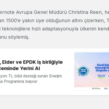
 Evernote Avrupa Genel Müdürü Christina Reen, h
an 1500'e yakın üye olduğunun altını çizerken, 
 teknolojilere hızlı adaptasyonuyla ülkenin kendi
unu söylemiş.
 Elder ve EPDK iş birliğiyle
teminde Yerini Al
milyon TL ödül desteği sunan Enerjim
ma Programına başvur