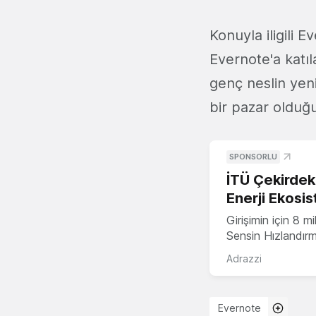
Konuyla iligili
Evernote'a katıl
genç neslin yeni
bir pazar olduğ
SPONSORLU
İTÜ Çekirdek,
Enerji Ekosis
Girişimin için 8 
Sensin Hızlandır
Adrazzi
Evernote