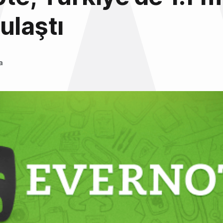
ulaştı
a