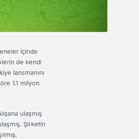
seneler içinde
plerin de kendi
rkiye lansmanını
öre 1.1 milyon
alışana ulaşmış
laşmış. Şirketin
şılmış.