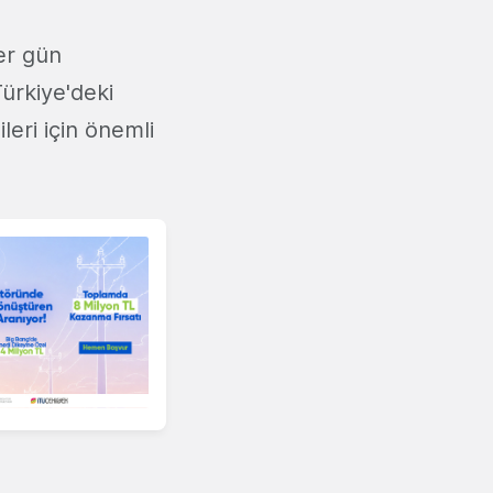
er gün
Türkiye'deki
leri için önemli