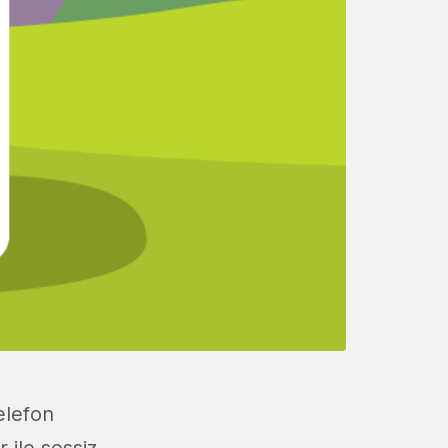
elefon
ile sessiz