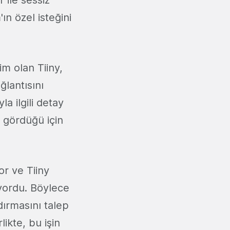
'ın özel isteğini
im olan Tiiny,
ğlantısını
la ilgili detay
k gördüğü için
or ve Tiiny
yordu. Böylece
dırmasını talep
ikte, bu işin