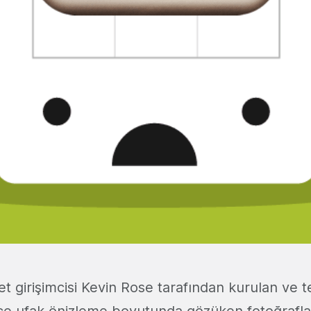
et girişimcisi Kevin Rose tarafından kurulan ve t
e ufak önizleme boyutunda gözüken fotoğraflar 