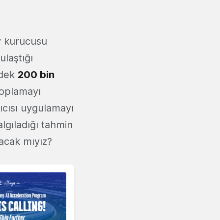
y kurucusu
ulaştığı
 dek
200 bin
toplamayı
nıcısı uygulamayı
algıladığı tahmin
yacak mıyız?