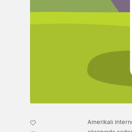
Amerikalı intern
ekranında sadec