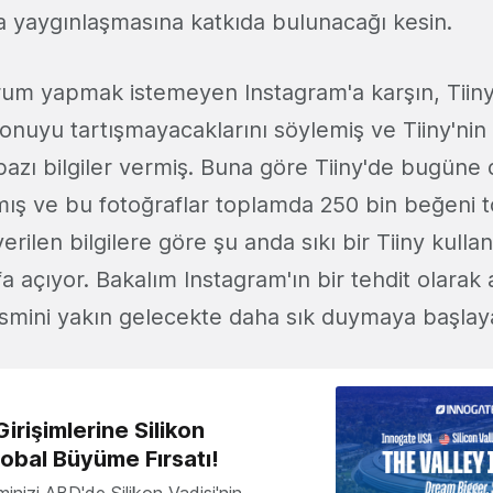
da yaygınlaşmasına katkıda bulunacağı kesin.
yorum yapmak istemeyen Instagram'a karşın, Tiin
nuyu tartışmayacaklarını söylemiş ve Tiiny'nin 
i bazı bilgiler vermiş. Buna göre Tiiny'de bugüne
mış ve bu fotoğraflar toplamda 250 bin beğeni 
erilen bilgilere göre şu anda sıkı bir Tiiny kulla
a açıyor. Bakalım Instagram'ın bir tehdit olarak 
n ismini yakın gelecekte daha sık duymaya başla
irişimlerine Silikon
lobal Büyüme Fırsatı!
minizi ABD'de Silikon Vadisi'nin