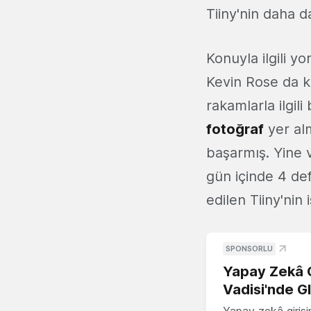
Tiiny'nin daha 
Konuyla ilgili 
Kevin Rose da ko
rakamlarla ilgil
fotoğraf
yer al
başarmış. Yine v
gün içinde 4 def
edilen Tiiny'ni
SPONSORLU
Yapay Zekâ G
Vadisi'nde G
Yapay zekâ girişi