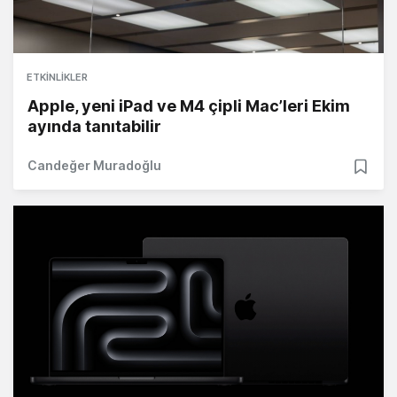
ETKINLIKLER
Apple, yeni iPad ve M4 çipli Mac’leri Ekim
ayında tanıtabilir
Candeğer Muradoğlu