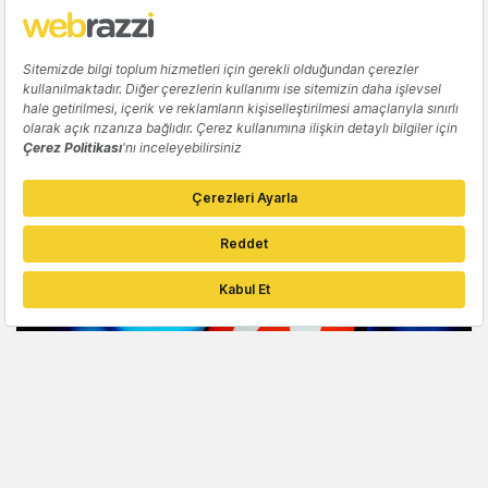
YATIRIM
Co Print, T3 Girişim Sermayesi Yatırım
Fonu'ndan 200 bin dolar yatırım aldı
Gözde Ulukan