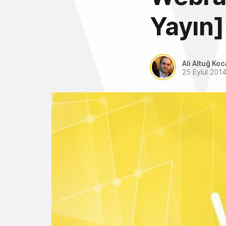
Yayın]
Ali Altuğ Koc
25 Eylül 201