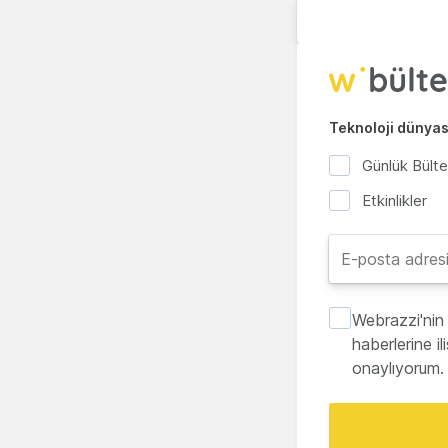
Teknoloji dünyası
Günlük Bült
Etkinlikler
Webrazzi'nin 
haberlerine i
onaylıyorum.