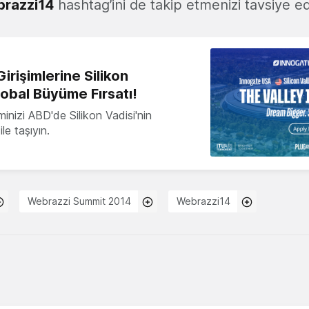
razzi14
hashtag’ini de takip etmenizi tavsiye ed
irişimlerine Silikon
lobal Büyüme Fırsatı!
minizi ABD'de Silikon Vadisi'nin
le taşıyın.
Webrazzi Summit 2014
Webrazzi14