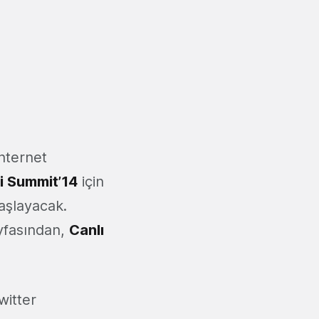
internet
 Summit’14
için
başlayacak.
yfasından,
Canlı
witter