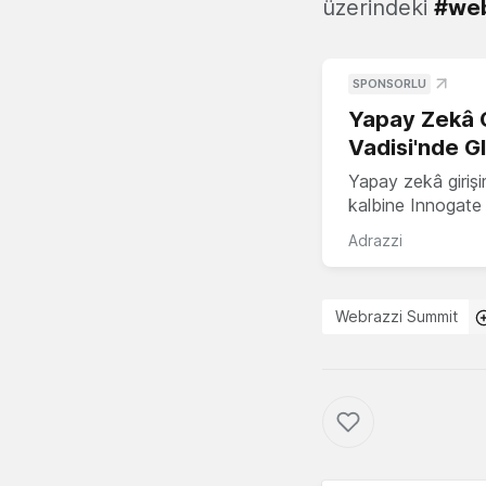
üzerindeki
#web
SPONSORLU
Yapay Zekâ G
Vadisi'nde G
Yapay zekâ girişi
kalbine Innogate i
Adrazzi
Webrazzi Summit