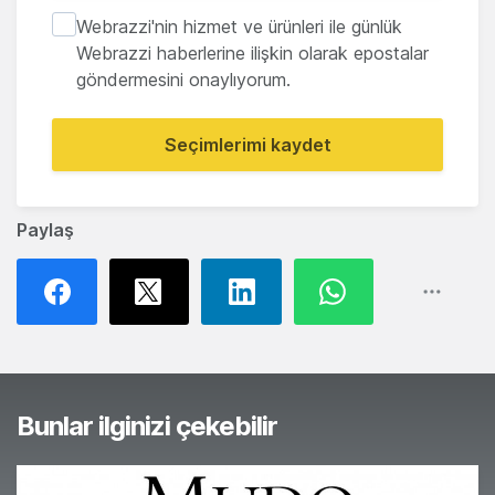
Webrazzi'nin hizmet ve ürünleri ile günlük
Webrazzi haberlerine ilişkin olarak epostalar
göndermesini onaylıyorum.
Seçimlerimi kaydet
Paylaş
Bunlar ilginizi çekebilir