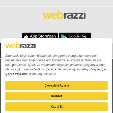
Hakkında
Yazarlar
Katkıda Bulun
Reklam
Girişiminizi Tanıtın
İletişim
Çerez Tercihleri
Gizlilik Politikası