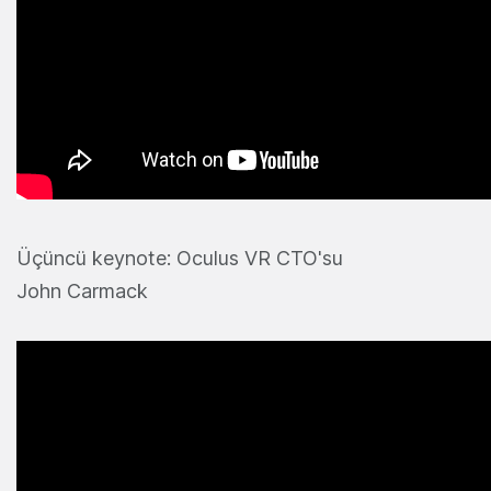
Üçüncü keynote: Oculus VR CTO'su
John Carmack