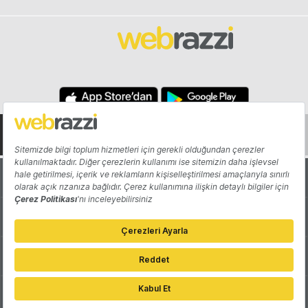
Hakkında
Yazarlar
Katkıda Bulun
Reklam
Girişiminizi Tanıtın
İletişim
Çerez Tercihleri
Gizlilik Politikası