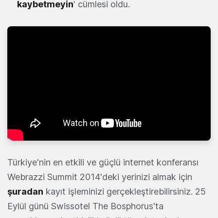
kaybetmeyin
' cümlesi oldu.
Türkiye'nin en etkili ve güçlü internet konferansı
Webrazzi Summit 2014'deki yerinizi almak için
şuradan
kayıt işleminizi gerçekleştirebilirsiniz. 25
Eylül günü Swissotel The Bosphorus'ta