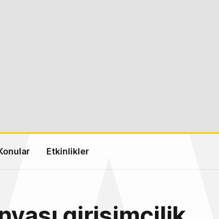
Konular
Etkinlikler
nyası girişimcilik