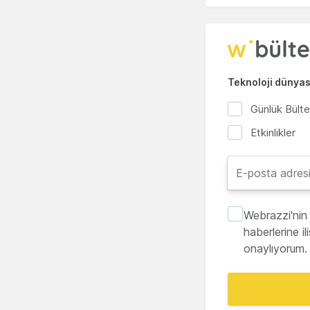
Teknoloji dünyası
Günlük Bült
Etkinlikler
Webrazzi'nin 
haberlerine i
onaylıyorum.