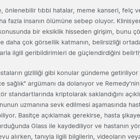
önlenebilir tıbbi hatalar, meme kanseri, felç ve
ha fazla insanın ölümüne sebep oluyor. Klinisye
onusunda bir eksiklik hisseden girişim, bunu ç
e daha çok görsellik katmanın, belirsizliği ortad
rla ilgili geribildirimleri de güçlendirdiğini belirti
taların gizliliği gibi konular gündeme getiriliyor
e sağlık" argümanı da dolanıyor ve Remedy'nin g
tör standartlarında kriptolarak saklandığını açıkl
 konunun uzmanına sevk edilmesi aşamasında ha
biliyor. Basitçe açıklamak gerekirse, hasta şikayet
rduğunda Glass ile kaydediliyor ve hastanın yön
 alırken, tanıyla ilgili bilgilerin, videoların vey