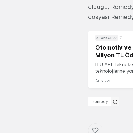
olduğu, Remedy'e
dosyası Remedy'd
SPONSORLU
Otomotiv ve M
Milyon TL Öd
İTÜ ARI Teknokent
teknolojilerine y
Adrazzi
Remedy