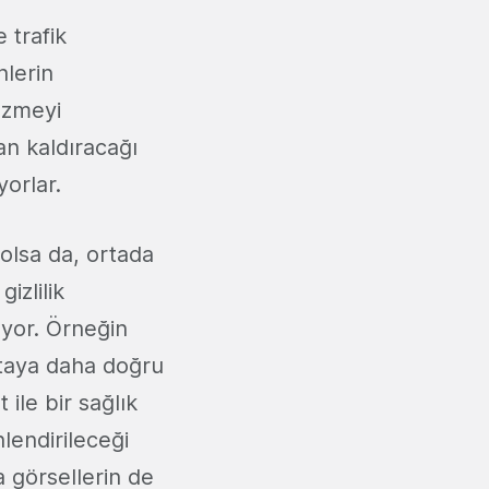
 trafik
nlerin
özmeyi
an kaldıracağı
yorlar.
 olsa da, ortada
izlilik
ıyor. Örneğin
staya daha doğru
 ile bir sağlık
lendirileceği
a görsellerin de