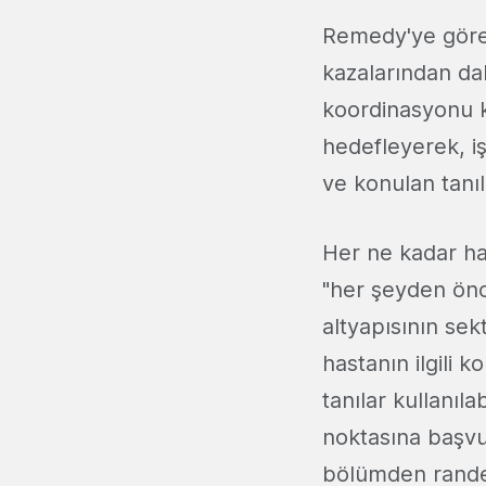
Remedy'ye göre, 
kazalarından da
koordinasyonu k
hedefleyerek, iş
ve konulan tanıla
Her ne kadar has
"her şeyden önc
altyapısının sek
hastanın ilgili
tanılar kullanıla
noktasına başvu
bölümden randevu