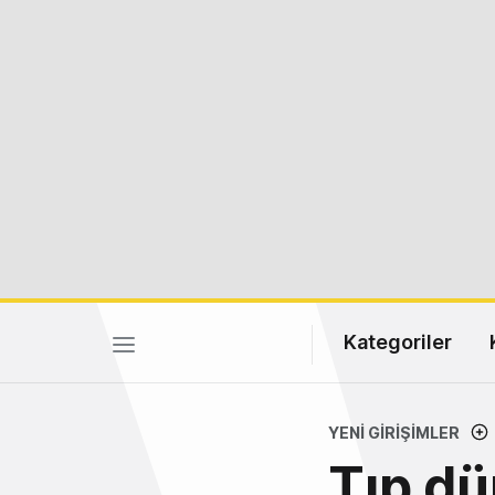
Kategoriler
YENI GIRIŞIMLER
Tıp dü