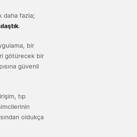
 daha fazla;
ılaştık
.
ygulama, bir
eri götürecek bir
apısına güvenli
rişim, tıp
şimcilerinin
çısından oldukça