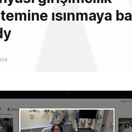
temine ısınmaya baş
dy
2014