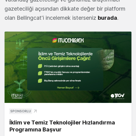
gazeteciliği açısından dikkate değer bir platform
olan Bellingcat'i incelemek isterseniz
burada
.
SPONSORLU
İklim ve Temiz Teknolojiler Hızlandırma
Programına Başvur