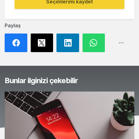
Seçimlerimi kaydet
Paylaş
Bunlar ilginizi çekebilir