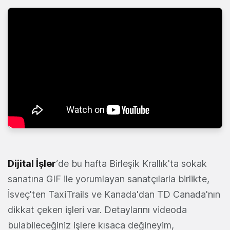
Dijital İşler
‘de bu hafta Birleşik Krallık'ta sokak
sanatına GIF ile yorumlayan sanatçılarla birlikte,
İsveç'ten TaxiTrails ve Kanada'dan TD Canada'nın
dikkat çeken işleri var. Detaylarını videoda
bulabileceğiniz işlere kısaca değineyim,