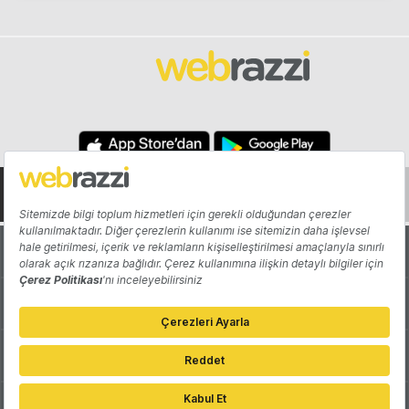
Hakkında
Yazarlar
Katkıda Bulun
Reklam
Girişiminizi Tanıtın
İletişim
Çerez Tercihleri
Gizlilik Politikası