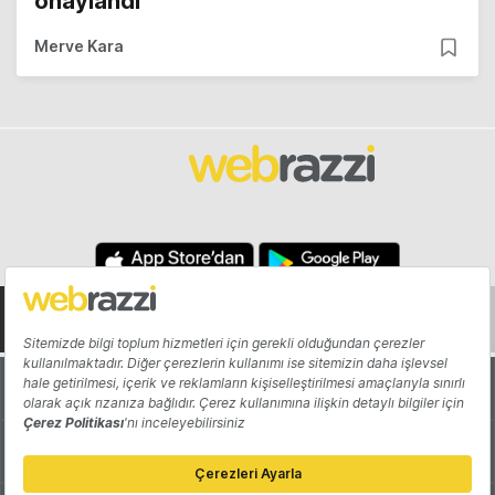
onaylandı
Merve Kara
Hakkında
Yazarlar
Katkıda Bulun
Reklam