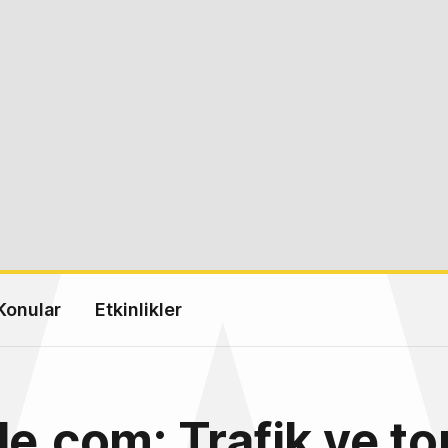
Konular
Etkinlikler
le.com: Trafik ve to