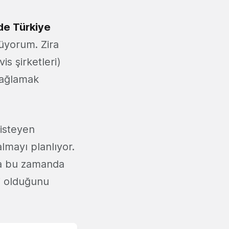
de Türkiye
nüyorum. Zira
is şirketleri)
 sağlamak
isteyen
lmayı planlıyor.
da bu zamanda
i olduğunu