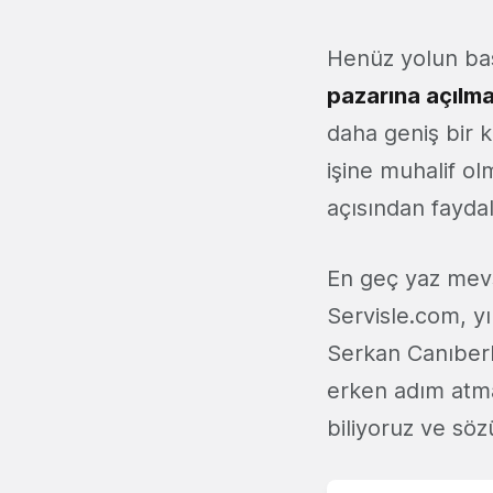
Henüz yolun baş
pazarına açılma
daha geniş bir k
işine muhalif ol
açısından faydal
En geç yaz mev
Servisle.com, yı
Serkan Canıberk
erken adım atma
biliyoruz ve sözü