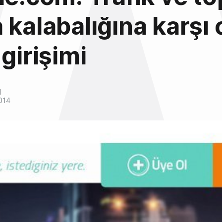
 kalabalığına karşı 
 girişimi
l
014