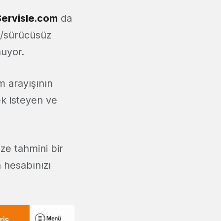
Servisle.com
da
lü/sürücüsüz
nuyor.
m arayışının
ek isteyen ve
ize tahmini bir
a hesabınızı