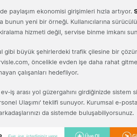
de paylaşım ekonomisi girişimleri hızla artıyor.
da bunun yeni bir örneği. Kullanıcılarına sürücü
kiralama hizmeti değil, servise binme imkanı su
ul gibi büyük şehirlerdeki trafik çilesine bir çözü
visle.com, öncelikle evden işe daha rahat gitm
mayan çalışanları hedefliyor.
ev-iş arası yol güzergahını girdiğinizde sistem s
Personel Ulaşımı' teklifi sunuyor. Kurumsal e-post
 arkadaşlarınızı da sistemde buluşabiliyorsunuz.