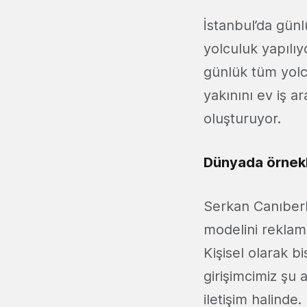
İstanbul’da günl
yolculuk yapılıy
günlük tüm yolc
yakınını ev iş ar
oluşturuyor.
Dünyada örnekl
Serkan Canıber
modelini reklamc
Kişisel olarak b
girişimcimiz şu 
iletişim halinde.