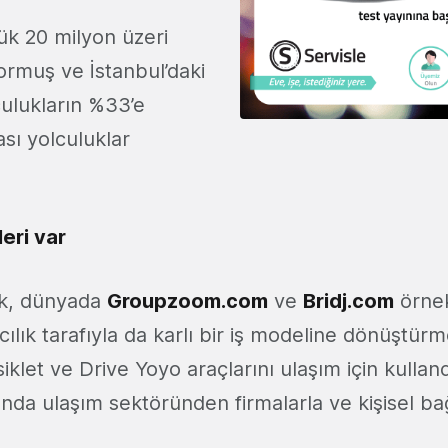
ük 20 milyon üzeri
ormuş ve İstanbul’daki
ulukların %33’e
ası yolculuklar
eri var
k, dünyada
Groupzoom.com
ve
Bridj.com
örnek
ılık tarafıyla da karlı bir iş modeline dönüştürme
isiklet ve Drive Yoyo araçlarını ulaşım için kullan
anda ulaşım sektöründen firmalarla ve kişisel bağ