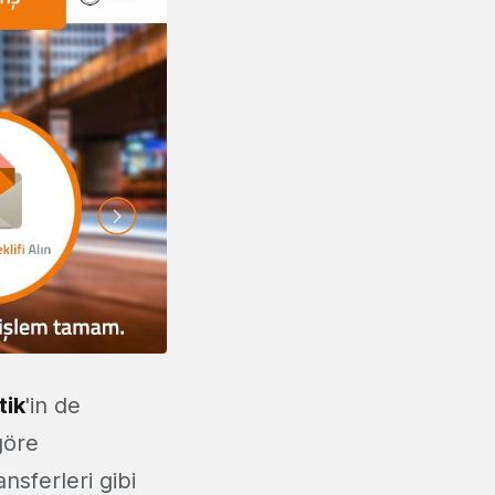
ik
'in de
göre
nsferleri gibi