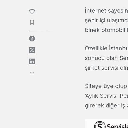
İnternet sayesin
şehir içi ulaşım
binek otomobil 
Özellikle İstanb
sonucu olan Ser
şirket servisi ol
Siteye üye olup 
'Aylık Servis ­ 
girerek diğer iş