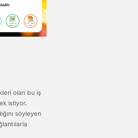
leri olan bu iş
k istiyor.
dığını söyleyen
lantılarla