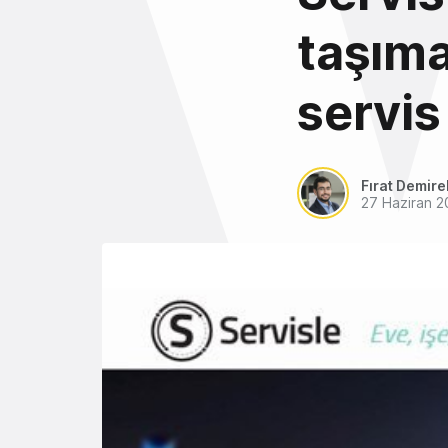
taşıma
servis
Fırat Demire
27 Haziran 2