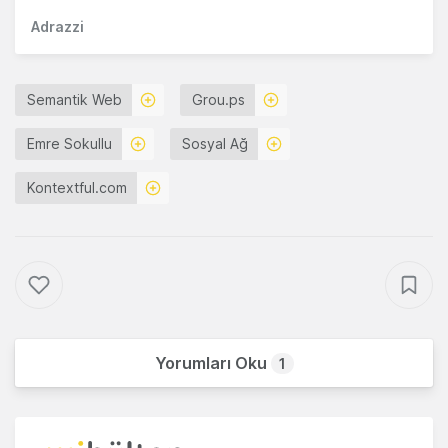
Adrazzi
Semantik Web
Grou.ps
Emre Sokullu
Sosyal Ağ
Kontextful.com
Yorumları Oku
1