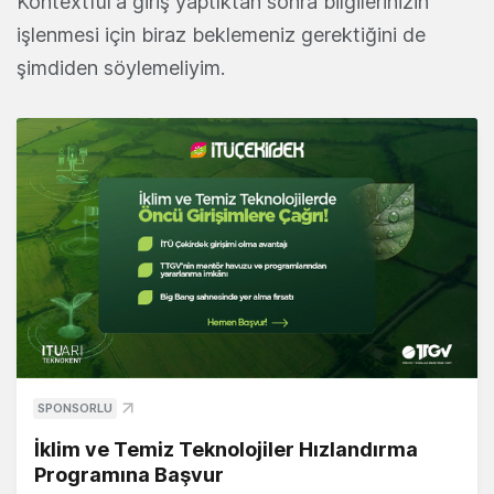
Kontextful'a giriş yaptıktan sonra bilgilerinizin
işlenmesi için biraz beklemeniz gerektiğini de
şimdiden söylemeliyim.
SPONSORLU
İklim ve Temiz Teknolojiler Hızlandırma
Programına Başvur