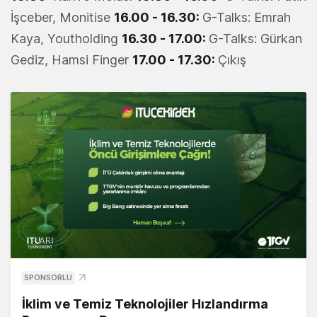
İşceber, Monitise
16.00 - 16.30:
G-Talks: Emrah
Kaya, Youtholding
16.30 - 17.00:
G-Talks: Gürkan
Gediz, Hamsi Finger
17.00 - 17.30:
Çıkış
SPONSORLU
İklim ve Temiz Teknolojiler Hızlandırma