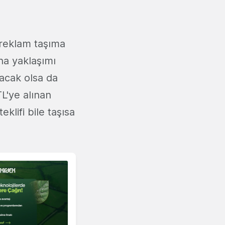
 reklam taşıma
ana yaklaşımı
acak olsa da
TL'ye alınan
klifi bile taşısa