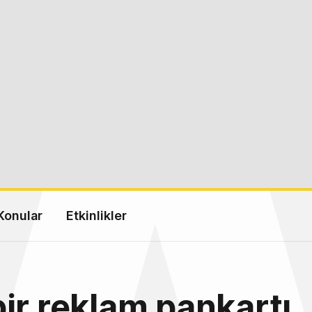
Konular
Etkinlikler
ir reklam pankartı