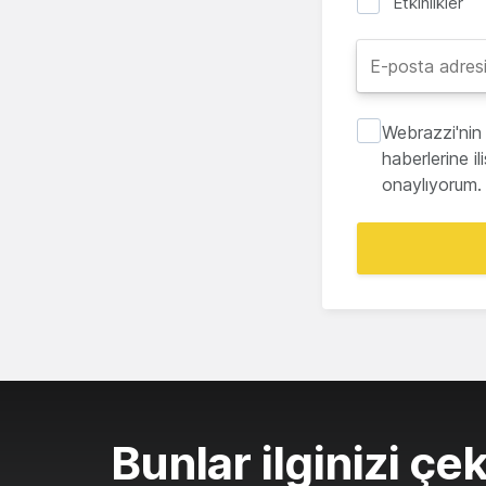
Etkinlikler
Webrazzi'nin 
haberlerine i
onaylıyorum.
Bunlar ilginizi çek