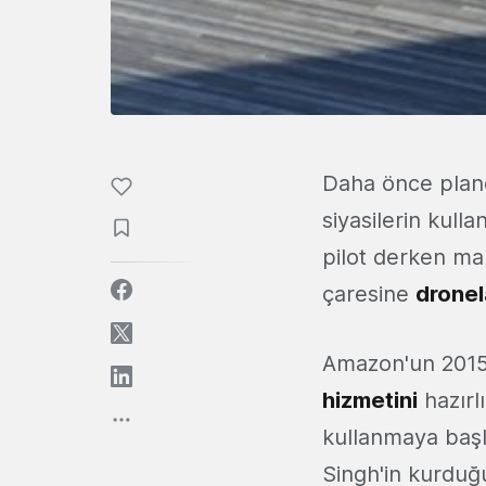
Daha önce planö
siyasilerin kulla
pilot derken ma
çaresine
dronel
Amazon'un 2015'
hizmetini
hazırl
kullanmaya başl
Singh'in kurdu