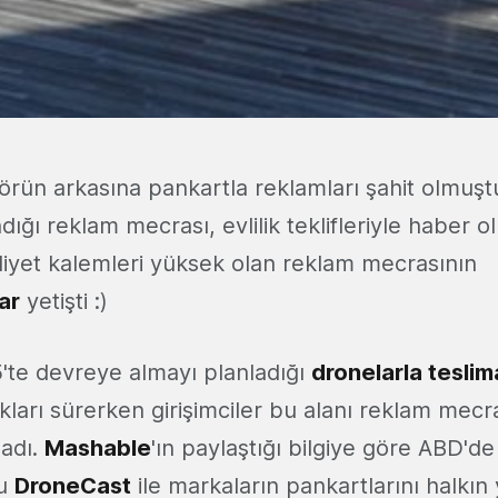
rün arkasına pankartla reklamları şahit olmuşt
ndığı reklam mecrası, evlilik teklifleriyle haber 
liyet kalemleri yüksek olan reklam mecrasının
ar
yetişti :)
te devreye almayı planladığı
dronelarla teslim
ıkları sürerken girişimciler bu alanı reklam mecr
adı.
Mashable
'ın paylaştığı bilgiye göre ABD'de
ğu
DroneCast
ile markaların pankartlarını halkı