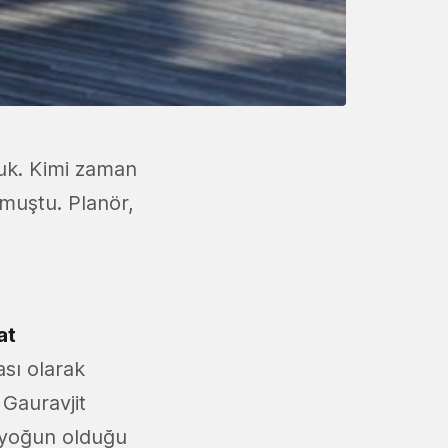
uk. Kimi zaman
olmuştu. Planör,
at
ası olarak
 Gauravjit
n yoğun olduğu